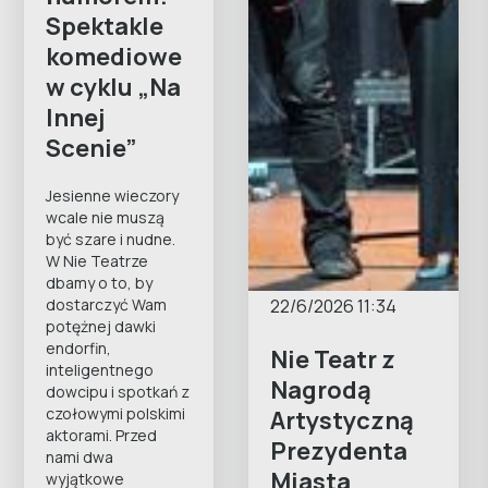
Spektakle
komediowe
w cyklu „Na
Innej
Scenie”
Jesienne wieczory
wcale nie muszą
być szare i nudne.
W Nie Teatrze
dbamy o to, by
22/6/2026 11:34
dostarczyć Wam
potężnej dawki
endorfin,
Nie Teatr z
inteligentnego
Nagrodą
dowcipu i spotkań z
czołowymi polskimi
Artystyczną
aktorami. Przed
Prezydenta
nami dwa
Miasta
wyjątkowe