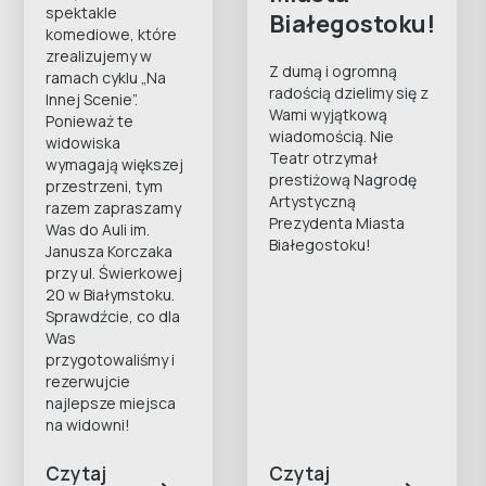
spektakle
Białegostoku!
komediowe, które
zrealizujemy w
Z dumą i ogromną
ramach cyklu „Na
radością dzielimy się z
Innej Scenie”.
Wami wyjątkową
Ponieważ te
wiadomością. Nie
widowiska
Teatr otrzymał
wymagają większej
prestiżową Nagrodę
przestrzeni, tym
Artystyczną
razem zapraszamy
Prezydenta Miasta
Was do Auli im.
Białegostoku!
Janusza Korczaka
przy ul. Świerkowej
20 w Białymstoku.
Sprawdźcie, co dla
Was
przygotowaliśmy i
rezerwujcie
najlepsze miejsca
na widowni!
Czytaj
Czytaj