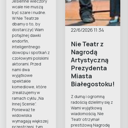
Jesienne wieczory
wcale nie muszą
być szare i nudne.
W Nie Teatrze
dbamy o to, by
22/6/2026 11:34
dostarczyć Wam
potężnej dawki
endorfin,
Nie Teatr z
inteligentnego
Nagrodą
dowcipu i spotkań z
czołowymi polskimi
Artystyczną
aktorami. Przed
Prezydenta
nami dwa
Miasta
wyjątkowe
spektakle
Białegostoku!
komediowe, które
zrealizujemy w
Z dumą i ogromną
ramach cyklu „Na
radością dzielimy się z
Innej Scenie”.
Wami wyjątkową
Ponieważ te
wiadomością. Nie
widowiska
Teatr otrzymał
wymagają większej
prestiżową Nagrodę
przestrzeni, tym