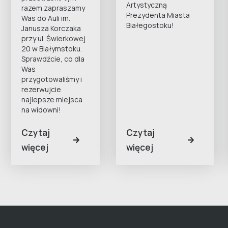
Artystyczną
razem zapraszamy
Prezydenta Miasta
Was do Auli im.
Białegostoku!
Janusza Korczaka
przy ul. Świerkowej
20 w Białymstoku.
Sprawdźcie, co dla
Was
przygotowaliśmy i
rezerwujcie
najlepsze miejsca
na widowni!
Czytaj
Czytaj
więcej
więcej