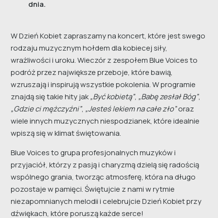
dnia.
W Dzień Kobiet zapraszamy na koncert, które jest swego
rodzaju muzycznym hołdem dla kobiecej siły,
wrażliwości i uroku. Wieczór z zespołem Blue Voices to
podróż przez największe przeboje, które bawią,
wzruszają i inspirują wszystkie pokolenia. W programie
znajdą się takie hity jak
„Być kobietą”
,
„Babę zesłał Bóg”
,
„Gdzie ci mężczyźni”
,
„Jesteś lekiem na całe zło”
oraz
wiele innych muzycznych niespodzianek, które idealnie
wpiszą się w klimat świętowania.
Blue Voices to grupa profesjonalnych muzyków i
przyjaciół, którzy z pasją i charyzmą dzielą się radością
wspólnego grania, tworząc atmosferę, która na długo
pozostaje w pamięci. Świętujcie z nami w rytmie
niezapomnianych melodii i celebrujcie Dzień Kobiet przy
dźwiękach, które poruszą każde serce!