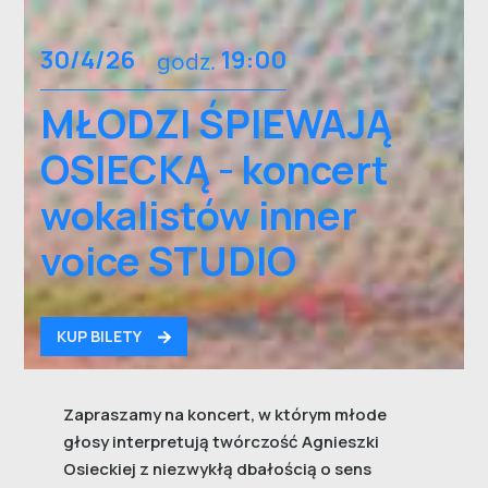
30/4/26
godz.
19:00
MŁODZI ŚPIEWAJĄ
OSIECKĄ - koncert
wokalistów inner
voice STUDIO
KUP BILETY
Zapraszamy na koncert, w którym młode
głosy interpretują twórczość Agnieszki
Osieckiej z niezwykłą dbałością o sens