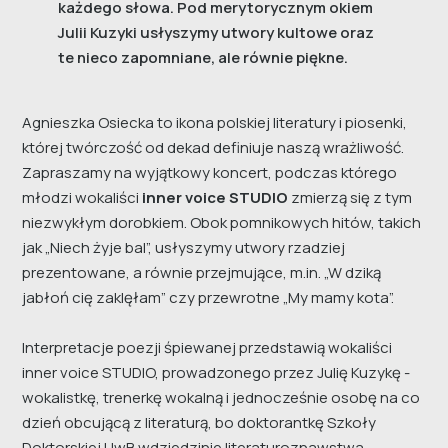
każdego słowa. Pod merytorycznym okiem
Julii Kuzyki usłyszymy utwory kultowe oraz
te nieco zapomniane, ale równie piękne.
Agnieszka Osiecka to ikona polskiej literatury i piosenki,
której twórczość od dekad definiuje naszą wrażliwość.
Zapraszamy na wyjątkowy koncert, podczas którego
młodzi wokaliści
inner voice STUDIO
zmierzą się z tym
niezwykłym dorobkiem. Obok pomnikowych hitów, takich
jak „Niech żyje bal”, usłyszymy utwory rzadziej
prezentowane, a równie przejmujące, m.in. „W dziką
jabłoń cię zaklęłam” czy przewrotne „My mamy kota”.
Interpretacje poezji śpiewanej przedstawią wokaliści
inner voice STUDIO, prowadzonego przez Julię Kuzykę -
wokalistkę, trenerkę wokalną i jednocześnie osobę na co
dzień obcującą z literaturą, bo doktorantkę Szkoły
Doktorskiej UwB wdziedzinie literaturoznawstwa.