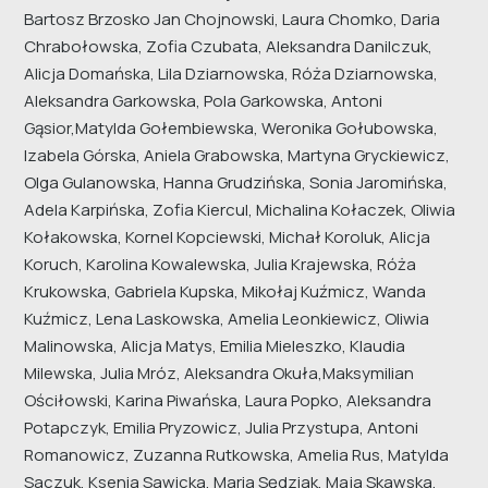
Bartosz Brzosko Jan Chojnowski, Laura Chomko, Daria
Chrabołowska, Zofia Czubata, Aleksandra Danilczuk,
Alicja Domańska, Lila Dziarnowska, Róża Dziarnowska,
Aleksandra Garkowska, Pola Garkowska, Antoni
Gąsior,Matylda Gołembiewska, Weronika Gołubowska,
Izabela Górska, Aniela Grabowska, Martyna Gryckiewicz,
Olga Gulanowska, Hanna Grudzińska, Sonia Jaromińska,
Adela Karpińska, Zofia Kiercul, Michalina Kołaczek, Oliwia
Kołakowska, Kornel Kopciewski, Michał Koroluk, Alicja
Koruch, Karolina Kowalewska, Julia Krajewska, Róża
Krukowska, Gabriela Kupska, Mikołaj Kuźmicz, Wanda
Kuźmicz, Lena Laskowska, Amelia Leonkiewicz, Oliwia
Malinowska, Alicja Matys, Emilia Mieleszko, Klaudia
Milewska, Julia Mróz, Aleksandra Okuła,Maksymilian
Ościłowski, Karina Piwańska, Laura Popko, Aleksandra
Potapczyk, Emilia Pryzowicz, Julia Przystupa, Antoni
Romanowicz, Zuzanna Rutkowska, Amelia Rus, Matylda
Saczuk, Ksenia Sawicka, Maria Sędziak, Maja Skawska,