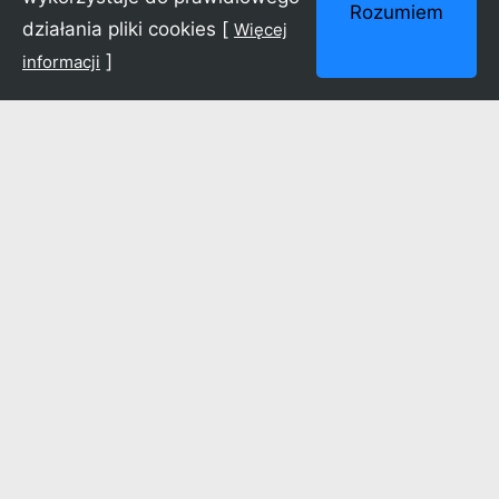
Rozumiem
działania pliki cookies [
Więcej
]
informacji
Artyści:
Białostocka
Akademia
Musicalowa