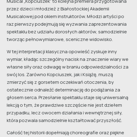
Musical „Kopciuszek” to kolejna premiera przygotowana
przez dzieci i młodzież z Białostockiej Akademii
Musicalowej pod okiem instruktorów. Młodzi artyści po
raz pierwszy podejmują się wyzwania zaprezentowania
spektaklu bez udziału dorosłych aktorów, samodzielnie
tworząc pełnowymiarowe, sceniczne widowisko.
W tej interpretacji klasyczna opowieść zyskuje inny
wymiar, kładąc szczególny nacisk na znaczenie wiary we
własne siły oraz odwagę w braniu odpowiedzialności za
swój los. Zarówno Kopciuszek, jak i Książę, muszą
zmierzyć się z gorsetem oczekiwań otoczenia, by
ostatecznie odnaleźć determinację do podążania za
głosem serca. Przesłanie spektaklu staje się uniwersalną
lekcją o tym, że prawdziwe szczęście nie jest dziełem
przypadku, lecz owocem działania i wewnętrznej siły,
która pozwala samodzielnie kształtować przyszłość.
Całość tej historii dopełniają choreografie oraz piękne