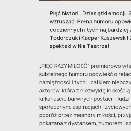
Pięć historii. Dziesiątki emocji.
wzruszać. Pełna humoru opowie
codziennych i tych najbardziej
Todorczuk i Kacper Kuszewski!
spektakl w Nie Teatrze!
„PIĘĆ RAZY MIŁOŚĆ” premierowo właśn
subtelnego humoru opowieść o relac
namiętności i tych… całkiem nieocz
aktorów, która z niezwykłą lekkością
kilkanaście barwnych postaci – ludzi
społecznym, aspiracjach i życiowyc
podróż przez meandry miłości, przyj
pokazana z dystansem, humorem i s