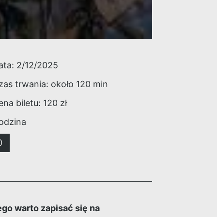
ata:
2/12/2025
zas trwania: około
120
min
ena biletu:
120
zł
odzina
0
go warto zapisać się na