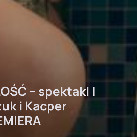
OŚĆ – spektakl |
uk i Kacper
EMIERA