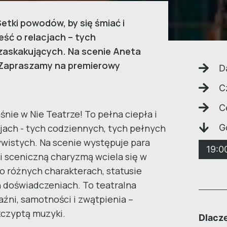
 Setki powodów, by się śmiać i
ść o relacjach – tych
 zaskakujących. Na scenie Aneta
 Zapraszamy na premierowy
D
C
C
ie w Nie Teatrze! To pełna ciepła i
jach - tych codziennych, tych pełnych
G
ywistych. Na scenie występuje para
19:0
 i sceniczną charyzmą wciela się w
 o różnych charakterach, statusie
h doświadczeniach. To teatralna
aźni, samotności i zwątpienia –
zczyptą muzyki.
Dlacze