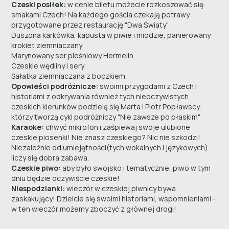
Czeski posiłek:
w cenie biletu możecie rozkoszować się
smakami Czech! Na każdego gościa czekają potrawy
przygotowane przez restaurację "Dwa Światy":
Duszona karkówka, kapusta w piwie i miodzie, panierowany
krokiet ziemniaczany
Marynowany ser pleśniowy Hermelin
Czeskie wędliny i sery
Sałatka ziemniaczana z boczkiem
Opowieści podróżnicze:
swoimi przygodami z Czech i
historiami z odkrywania również tych nieoczywistych
czeskich kierunków podzielą się Marta i Piotr Popławscy,
którzy tworzą cykl podróżniczy "Nie zawsze po płaskim"
Karaoke:
chwyć mikrofon i zaśpiewaj swoje ulubione
czeskie piosenki! Nie znasz czeskiego? Nic nie szkodzi!
Niezależnie od umiejętności(tych wokalnych i językowych)
liczy się dobra zabawa.
Czeskie piwo:
aby było swojsko i tematycznie, piwo w tym
dniu będzie oczywiście czeskie!
Niespodzianki:
wieczór w czeskiej piwnicy bywa
zaskakujący! Dzielcie się swoimi historiami, wspomnieniami -
w ten wieczór możemy zboczyć z głównej drogi!