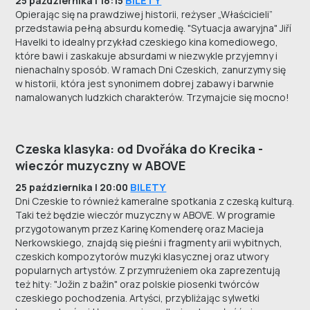
BILETY
25 października | 18:15
Opierając się na prawdziwej historii, reżyser „Właścicieli”
przedstawia pełną absurdu komedię. "Sytuacja awaryjna" Jiří
Havelki to idealny przykład czeskiego kina komediowego,
które bawi i zaskakuje absurdami w niezwykle przyjemny i
nienachalny sposób. W ramach Dni Czeskich, zanurzymy się
w historii, która jest synonimem dobrej zabawy i barwnie
namalowanych ludzkich charakterów. Trzymajcie się mocno!
Czeska klasyka: od Dvořáka do Krecika -
wieczór muzyczny w ABOVE
BILETY
25 października | 20:00
Dni Czeskie to również kameralne spotkania z czeską kulturą.
Taki też będzie wieczór muzyczny w ABOVE. W programie
przygotowanym przez Karinę Komenderę oraz Macieja
Nerkowskiego, znajdą się pieśni i fragmenty arii wybitnych,
czeskich kompozytorów muzyki klasycznej oraz utwory
popularnych artystów. Z przymrużeniem oka zaprezentują
też hity: "Jožin z bažin" oraz polskie piosenki twórców
czeskiego pochodzenia. Artyści, przybliżając sylwetki