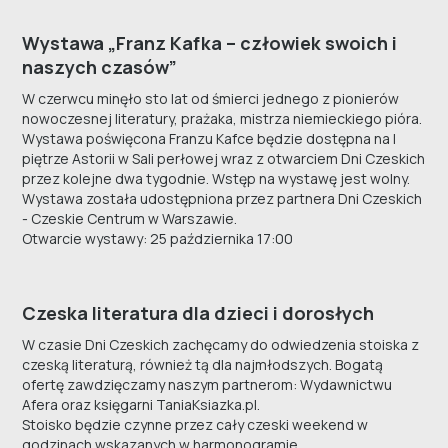
Wystawa „Franz Kafka – człowiek swoich i
naszych czasów”
W czerwcu minęło sto lat od śmierci jednego z pionierów
nowoczesnej literatury, prażaka, mistrza niemieckiego pióra.
Wystawa poświęcona Franzu Kafce będzie dostępna na I
piętrze Astorii w Sali perłowej wraz z otwarciem Dni Czeskich
przez kolejne dwa tygodnie. Wstęp na wystawę jest wolny.
Wystawa została udostępniona przez partnera Dni Czeskich
- Czeskie Centrum w Warszawie.
Otwarcie wystawy: 25 października 17:00
Czeska literatura dla dzieci i dorosłych
W czasie Dni Czeskich zachęcamy do odwiedzenia stoiska z
czeską literaturą, również tą dla najmłodszych. Bogatą
ofertę zawdzięczamy naszym partnerom: Wydawnictwu
Afera oraz księgarni TaniaKsiazka.pl.
Stoisko będzie czynne przez cały czeski weekend w
godzinach wskazanych w harmonogramie.