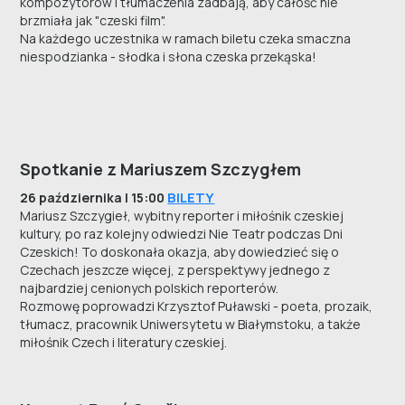
kompozytorów i tłumaczenia zadbają, aby całość nie
brzmiała jak "czeski film".
Na każdego uczestnika w ramach biletu czeka smaczna
niespodzianka - słodka i słona czeska przekąska!
Spotkanie z Mariuszem Szczygłem
BILETY
26 października | 15:00
Mariusz Szczygieł, wybitny reporter i miłośnik czeskiej
kultury, po raz kolejny odwiedzi Nie Teatr podczas Dni
Czeskich! To doskonała okazja, aby dowiedzieć się o
Czechach jeszcze więcej, z perspektywy jednego z
najbardziej cenionych polskich reporterów.
Rozmowę poprowadzi Krzysztof Puławski - poeta, prozaik,
tłumacz, pracownik Uniwersytetu w Białymstoku, a także
miłośnik Czech i literatury czeskiej.