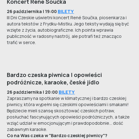
Koncert René Součka
BILETY
26 października | 19:00
III Dni Czeskie uświetni koncert René Součka, piosenkarza i
autora tekstów z Frydku-Mistku. Jego teksty wydają się być
wzięte z życia, autobiograficzne. Ich pointa wprawia
publiczność w radosny nastrój, ale potrafi też znacząco
trafić w serce.
Bardzo czeska piwnica | opowieści
podróżnicze, karaoke, české jídlo
BILETY
26 października | 20:00
Zapraszamy na spotkanie w klimatycznej i bardzo czeskiej
piwnicy, która wypełni się czeskimi opowieściami i smakami!
Będziecie mieli szansę skosztować czeskich potraw,
posłuchać fascynujących opowieści podróżniczych, a także
wziąć udział w emocjonującym i prawdopodobnie... dość
zabawnym karaoke.
Co na Was czeka w "Bardzo czeskiej piwnicy"?