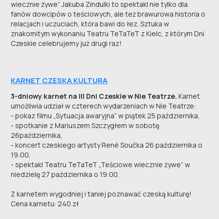
wiecznie żywe” Jakuba Zindulki to spektakl nie tylko dla
fanów dowcipów o teściowych, ale też brawurowa historia o
relacjach i uczuciach, która bawi do łez. Sztuka w
znakomitym wykonaniu Teatru TeTaTeT z Kielc, z którym Dni
Czeskie celebrujemy już drugi raz!
KARNET CZESKA KULTURA
3-dniowy karnet na III Dni Czeskie w Nie Teatrze.
Karnet
umożliwia udział w czterech wydarzeniach w Nie Teatrze:
- pokaz filmu „Sytuacja awaryjna” w piątek 25 października,
- spotkanie z Mariuszem Szczygłem w sobotę
26października,
- koncert czeskiego artysty René Součka 26 października o
19:00,
- spektakl Teatru TeTaTeT „Teściowe wiecznie żywe” w
niedzielę 27 października o 19:00.
Z karnetem wygodniej i taniej poznawać czeską kulturę!
Cena karnetu: 240 zł