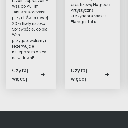
razem zapraszamy
prestiżową Nagrodę
Was do Auli im.
Artystyczną
Janusza Korczaka
Prezydenta Miasta
przy ul. Świerkowej
Białegostoku!
20 w Białymstoku.
Sprawdźcie, co dla
Was
przygotowaliśmy i
rezerwujcie
najlepsze miejsca
na widowni!
Czytaj
Czytaj
więcej
więcej