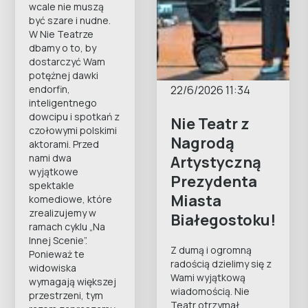
wcale nie muszą
być szare i nudne.
W Nie Teatrze
dbamy o to, by
dostarczyć Wam
potężnej dawki
22/6/2026 11:34
endorfin,
inteligentnego
dowcipu i spotkań z
Nie Teatr z
czołowymi polskimi
Nagrodą
aktorami. Przed
nami dwa
Artystyczną
wyjątkowe
Prezydenta
spektakle
Miasta
komediowe, które
zrealizujemy w
Białegostoku!
ramach cyklu „Na
Innej Scenie”.
Z dumą i ogromną
Ponieważ te
radością dzielimy się z
widowiska
Wami wyjątkową
wymagają większej
wiadomością. Nie
przestrzeni, tym
Teatr otrzymał